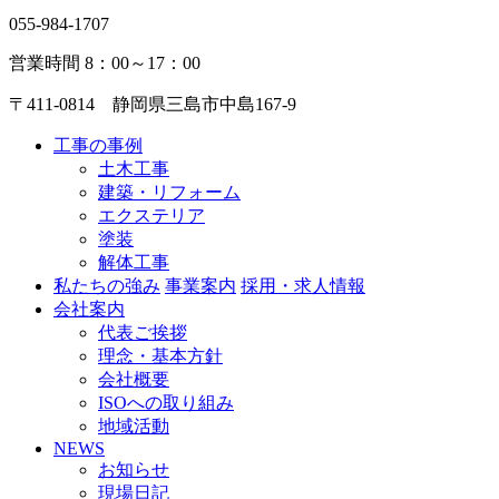
055-984-1707
営業時間 8：00～17：00
〒411-0814 静岡県三島市中島167-9
工事の事例
土木工事
建築・リフォーム
エクステリア
塗装
解体工事
私たちの強み
事業案内
採用・求人情報
会社案内
代表ご挨拶
理念・基本方針
会社概要
ISOへの取り組み
地域活動
NEWS
お知らせ
現場日記