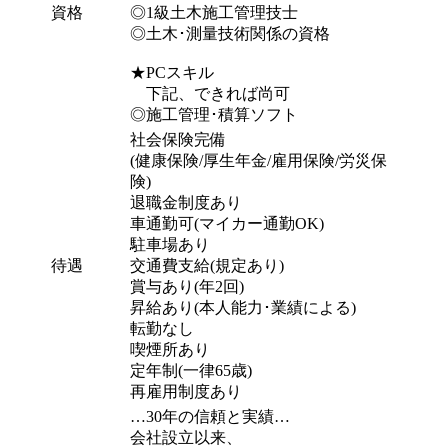
資格
◎1級土木施工管理技士
◎土木･測量技術関係の資格
★PCスキル
下記、できれば尚可
◎施工管理･積算ソフト
社会保険完備
(健康保険/厚生年金/雇用保険/労災保
険)
退職金制度あり
車通勤可(マイカー通勤OK)
駐車場あり
待遇
交通費支給(規定あり)
賞与あり(年2回)
昇給あり(本人能力･業績による)
転勤なし
喫煙所あり
定年制(一律65歳)
再雇用制度あり
…30年の信頼と実績…
会社設立以来、