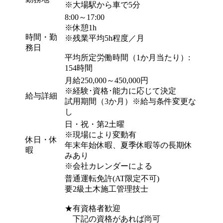
※大場駅から車で5分
8:00～17:00
※休憩1h
時間・勤
※残業平均5h程度／月
務日
平均所定労働時間（1か月当たり）:
154時間
月給250,000～450,000円
※経験･資格･能力に応じて決定
給与詳細
試用期間（3か月）※給与条件変更な
し
日・祝・第2土曜
※現場により変動有
休日・休
年末年始休暇、夏季休暇等の長期休
暇
みあり
※会社カレンダーによる
普通運転免許(AT限定不可)
要2級土木施工管理技士
★有資格者歓迎
下記の資格があれば尚可